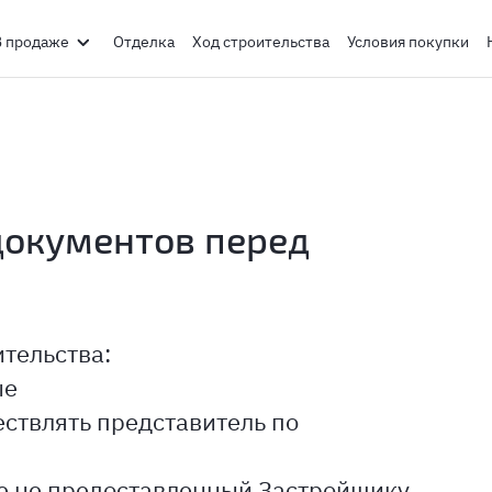
В продаже
Отделка
Ход строительства
Условия покупки
документов перед
ительства:
ые
ествлять представитель по
ее не предоставленный Застройщику