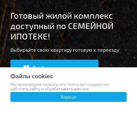
Готовый жилой комплекс
доступный по СЕМЕЙНОЙ
ИПОТЕКЕ!
Выбирайте свою квартиру готовую к переезду
Выбрать квартиру
Файлы cookies
Мы используем cookies, это помогает корректно
работать сайту и обрабатывать данные
Хорошо
Застройщиком проекта выступает группа
компаний 3-RED - ведущий девелопер полного